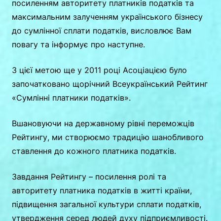
посиленням авторитету платників податків та
максимальним залученням українського бізнесу
до сумлінної сплати податків, висловлює Вам
повагу та інформує про наступне.
З цієї метою ще у 2011 році Асоціацією було
започатковано щорічний Всеукраїнський Рейтинг
«Сумлінні платники податків».
Вшановуючи на державному рівні переможців
Рейтингу, ми створюємо традицію шанобливого
ставлення до кожного платника податків.
Завдання Рейтингу – посилення ролі та
авторитету платника податків в житті країни,
підвищення загальної культури сплати податків,
утвердження серед людей духу підприємливості.