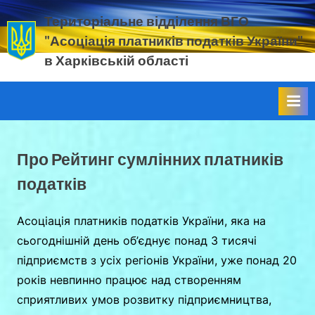
Skip
Територіальне відділення ВГО
to
"Асоціація платників податків України"
content
в Харківській області
податок.
ЄСВ.
прибуток.
ПДВ.
ВЗ.
земельний
Про Рейтинг сумлінних платників
податок
податків
Асоціація платників податків України, яка на
сьогоднішній день об’єднує понад 3 тисячі
підприємств з усіх регіонів України, уже понад 20
років невпинно працює над створенням
сприятливих умов розвитку підприємництва,