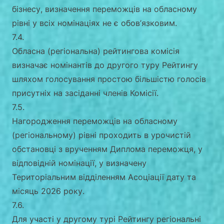
бізнесу, визначення переможців на обласному
рівні у всіх номінаціях не є обов’язковим.
7.4.
Обласна (регіональна) рейтингова комісія
визначає номінантів до другого туру Рейтингу
шляхом голосування простою більшістю голосів
присутніх на засіданні членів Комісії.
7.5.
Нагородження переможців на обласному
(регіональному) рівні проходить в урочистій
обстановці з врученням Диплома переможця, у
відповідній номінації, у визначену
Територіальним відділенням Асоціації дату та
місяць 2026 року.
7.6.
Для участі у другому турі Рейтингу регіональні