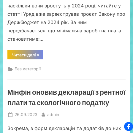
наскільки вони зростуть у 2024 році, читайте у
статті Уряд вже зареєстрував проєкт Закону про
Держбюджет на 2024 рік. За ним
передбачається, що мінімальна заробітна плата
становитиме:…
“Підвищення
Читати далі
»
розмірів
мінімальної
зарплати
Без категорії
у
2024
році:
які
наслідки
Мінфін оновив декларації з рентної
для
бізнесу?”
плати та екологічного податку
Posted
By
26.09.2023
admin
on
Зокрема, з форм декларацій та додатків до них