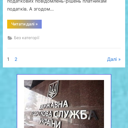
податкових повідомлень-рішень платникам
податків. А згодом…
“Оновлений
Читати далі
»
Порядок
надіслання
контролюючими
Без категорії
органами
ППР
діятиме
з
8
Пагінація
1
2
Далі
жовтня”
записів