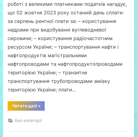
роботі з великими платниками податків нагадує,
що 02 жовтня 2023 року останній день сплати:
за серпень рентної плати за: – користування
надрами при видобуванні вуглеводневої
сировини; – користування радіочастотним
ресурсом України; – транспортування нафти і
нафтопродуктів магістральними
нафтопроводами та нафтопродуктопроводами
територією України; – транзитне
транспортування трубопроводами аміаку
територією України; плати…
“02
Читати далі
»
жовтня
2023
року
Без категорії
–
граничний
термін
сплати