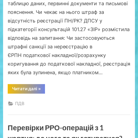
таблицю даних, первинні документи та письмові
пояснення. Чи чекає на нього штраф за
відсутність реєстрації ПН/РК? ДПСУ у
підкатегорії консультацій 101.27 «ЗІР» розмістила
відповідь на запитання: Чи застосовуються
штрафні санкції за нереєстрацію в
ЄРПН податкової накладної/розрахунку
коригування до податкової накладної, реєстрація
яких була зупинена, якщо платником…
“Коли
Читати далі
»
на
платників
ПДВ
ПДВ
чекає
штраф
за
заблоковані
ПН/
Перевірки РРО-операцій з 1
РК:
роз’яснення
від