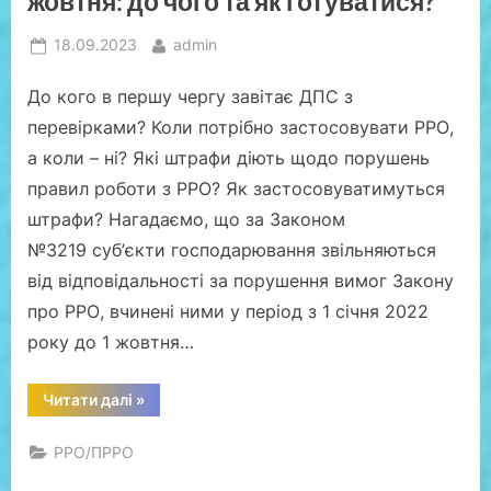
жовтня: до чого та як готуватися?
ДПСУ”
Posted
By
18.09.2023
admin
on
До кого в першу чергу завітає ДПС з
перевірками? Коли потрібно застосовувати РРО,
а коли – ні? Які штрафи діють щодо порушень
правил роботи з РРО? Як застосовуватимуться
штрафи? Нагадаємо, що за Законом
№3219 суб’єкти господарювання звільняються
від відповідальності за порушення вимог Закону
про РРО, вчинені ними у період з 1 січня 2022
року до 1 жовтня…
“Перевірки
Читати далі
»
РРО-
операцій
з
РРО/ПРРО
1
жовтня:
до