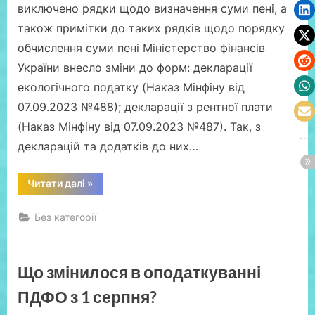
виключено рядки щодо визначення суми пені, а
також примітки до таких рядків щодо порядку
обчислення суми пені Міністерство фінансів
України внесло зміни до форм: декларації
екологічного податку (Наказ Мінфіну від
07.09.2023 №488); декларації з рентної плати
(Наказ Мінфіну від 07.09.2023 №487). Так, з
декларацій та додатків до них…
“Мінфін
Читати далі
»
оновив
декларації
з
Без категорії
рентної
плати
та
екологічного
податку”
Що змінилося в оподаткуванні
ПДФО з 1 серпня?