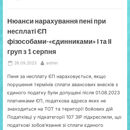
ПДФО
з
1
серпня?”
Нюанси нарахування пені при
несплаті ЄП
фізособами-«єдинниками» І та ІІ
груп з 1 серпня
Posted
By
26.09.2023
admin
on
Пеня за несплату ЄП нараховується, якщо
порушення термінів сплати авансових внесків з
єдиного податку були допущені після 01.08.2023
платниками ЄП, податкова адреса яких не
знаходиться на ТОТ та території бойових дій
Податківці у підкатегорії 107 ЗІР підкреслили, що
податкові зобов’язання зі сплати єдиного