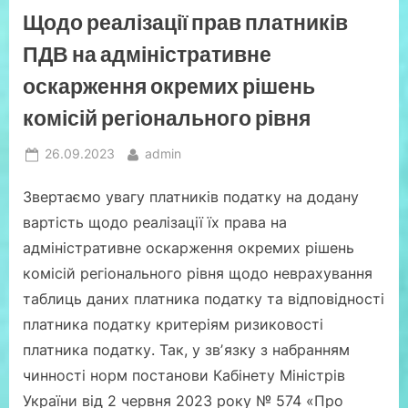
податків”
Щодо реалізації прав платників
ПДВ на адміністративне
оскарження окремих рішень
комісій регіонального рівня
Posted
By
26.09.2023
admin
on
Звертаємо увагу платників податку на додану
вартість щодо реалізації їх права на
адміністративне оскарження окремих рішень
комісій регіонального рівня щодо неврахування
таблиць даних платника податку та відповідності
платника податку критеріям ризиковості
платника податку. Так, у звʼязку з набранням
чинності норм постанови Кабінету Міністрів
України від 2 червня 2023 року № 574 «Про