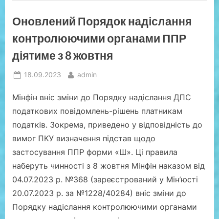
чого
та
Оновлений Порядок надіслання
як
готуватися?”
контролюючими органами ППР
діятиме з 8 жовтня
Posted
By
18.09.2023
admin
on
Мінфін вніс зміни до Порядку надіслання ДПС
податкових повідомлень-рішень платникам
податків. Зокрема, приведено у відповідність до
вимог ПКУ визначення підстав щодо
застосування ППР форми «Ш». Ці правила
наберуть чинності з 8 жовтня Мінфін наказом від
04.07.2023 р. №368 (зареєстрований у Мін’юсті
20.07.2023 р. за №1228/40284) вніс зміни до
Порядку надіслання контролюючими органами