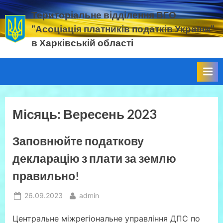
Skip
Територіальне відділення ВГО
to
"Асоціація платників податків України"
content
в Харківській області
податок.
ЄСВ.
прибуток.
ПДВ.
ВЗ.
земельний
Місяць:
Вересень 2023
податок
Заповнюйте податкову
декларацію з плати за землю
правильно!
Posted
By
26.09.2023
admin
on
Центральне міжрегіональне управління ДПС по