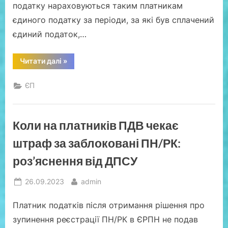
податку нараховуються таким платникам
єдиного податку за періоди, за які був сплачений
єдиний податок,…
“Нюанси
Читати далі
»
нарахування
пені
при
ЄП
несплаті
ЄП
фізособами-«єдинниками»
І
та
Коли на платників ПДВ чекає
ІІ
груп
з
штраф за заблоковані ПН/РК:
1
серпня”
роз’яснення від ДПСУ
Posted
By
26.09.2023
admin
on
Платник податків після отримання рішення про
зупинення реєстрації ПН/РК в ЄРПН не подав