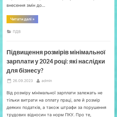
внесення змін до…
“Щодо
Читати далі
»
реалізації
прав
платників
ПДВ
ПДВ
на
адміністративне
оскарження
окремих
Підвищення розмірів мінімальної
рішень
комісій
регіонального
зарплати у 2024 році: які наслідки
рівня”
для бізнесу?
Posted
By
26.09.2023
admin
on
Від розміру мінімальної зарплати залежать не
тільки витрати на оплату праці, але й розмір
деяких податків, а також штрафи за порушення
трудових відносин та норм ПКУ. Про те,