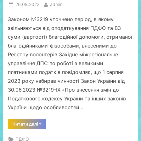
Posted
By
26.09.2023
admin
on
Законом №3219 уточнено період, в якому
звільняються від оподаткування ПДФО та ВЗ
суми (вартості) благодійної допомоги, отриманої
благодійниками-фізособами, внесеними до
Реєстру волонтерів Західне міжрегіональне
управління ДПС по роботі з великими
платниками податків повідомляє, що 1 серпня
2023 року набирав чинності Закон України від
30.06.2023 №3219-ІХ «Про внесення змін до
Податкового кодексу України та інших законів
України щодо особливостей…
“Що
Читати далі
»
змінилося
в
оподаткуванні
ПДФО