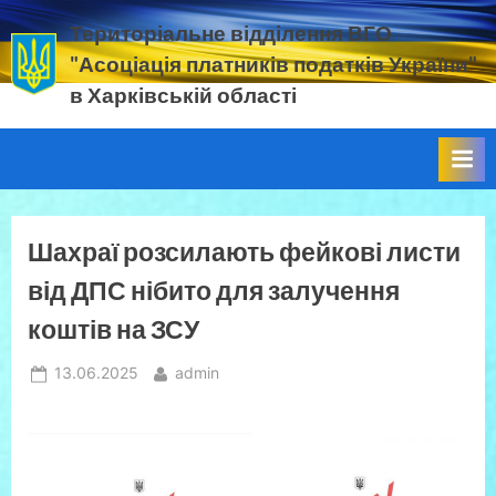
Skip
Територіальне відділення ВГО
to
"Асоціація платників податків України"
content
в Харківській області
податок.
ЄСВ.
прибуток.
ПДВ.
ВЗ.
земельний
Шахраї розсилають фейкові листи
податок
від ДПС нібито для залучення
коштів на ЗСУ
Posted
By
13.06.2025
admin
on