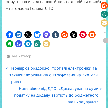
хочуть нажитися на нашій повазі до військових!»
– наголосив Голова ДПС.
Без категорії
Навігація
P
Перевірки роздрібної торгівлі електроніки та
r
техніки: порушників оштрафовано на 228 млн
записів
e
гривень
v
N
Нове відео від ДПС: «Декларування суми
i
e
податку на додану вартість до бюджетного
o
x
відшкодування»