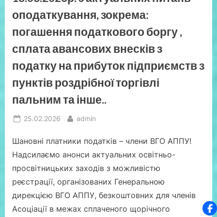
«після”
оподаткування, зокрема:
погашення податкового боргу ,
сплата авансових внесків з
податку на прибуток підприємств з
пунктів роздрібної торгівлі
пальним та інше..
Posted
By
25.02.2026
admin
on
Шановні платники податків – члени ВГО АППУ!
Надсилаємо анонси актуальних освітньо-
просвітницьких заходів з можливістю
реєстрації, організованих Генеральною
дирекцією ВГО АППУ, безкоштовних для членів
Асоціації в межах сплаченого щорічного