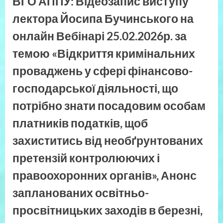
ВГО АППУ: Відеозапис виступу
бюджету”
лектора Йосипа Бучинського на
онлайн Вебінарі 25.02.2026р. за
темою «Відкриття кримінальних
проваджень у сфері фінансово-
господарської діяльності, що
потрібно знати посадовим особам
платників податків, щоб
захиститись від необґрунтованих
претензій контролюючих і
правоохоронних органів», Анонс
запланованих освітньо-
просвітницьких заходів в березні,