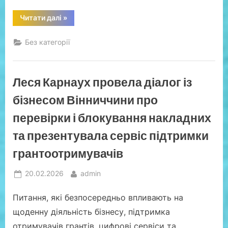
“Цифровізація,
Читати далі
»
Е-
аудит
та
Без категорії
аграрні
ризики:
головні
теми
зустрічі
Леся Карнаух провела діалог із
команди
ДПС
з
бізнесом Вінниччини про
бізнесом
Тернопільщини”
перевірки і блокування накладних
та презентувала сервіс підтримки
грантоотримувачів
Posted
By
20.02.2026
admin
on
Питання, які безпосередньо впливають на
щоденну діяльність бізнесу, підтримка
отримувачів грантів, цифрові сервіси та