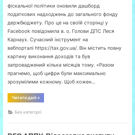
фіскальної політики оновили дашборд
податкових надходжень до загального фонду
держбюджету. Про це на своїй сторінці у
Facebook повідомила в. о. Голови ДПС Леся
Карнаух. Сучасний інструмент на
вебпорталі https://tax.gov.ua/. Він містить повну
картину виконання доходів та був
запроваджений кілька місяців тому. «Разом
прагнемо, щоб цифри були максимально
зрозумілими кожному. Щоб кожен…
“ДПС
Читати далі
»
оновила
дашборд
податкових
Без категорії
надходжень
до
загального
фонду
державного