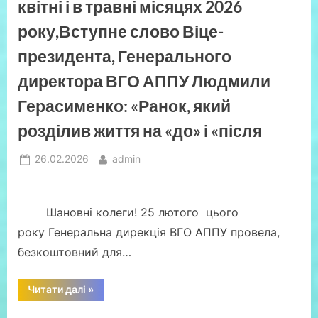
квітні і в травні місяцях 2026
року,Вступне слово Віце-
президента, Генерального
директора ВГО АППУ Людмили
Герасименко: «Ранок, який
розділив життя на «до» і «після
Posted
By
26.02.2026
admin
on
Шановні колеги! 25 лютого цього
року Генеральна дирекція ВГО АППУ провела,
безкоштовний для…
“ВГО
Читати далі
»
АППУ:
Відеозапис