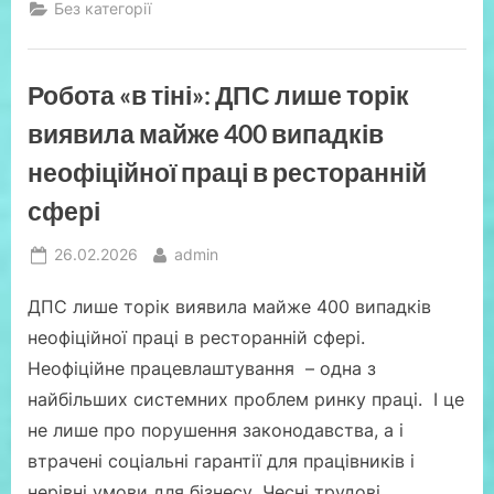
виступу
Без категорії
лектора
Йосипа
Бучинського
на
онлайн
Робота «в тіні»: ДПС лише торік
Вебінарі
25.02.2026р.
за
виявила майже 400 випадків
темою
«Відкриття
неофіційної праці в ресторанній
кримінальних
проваджень
у
сфері
сфері
фінансово-
господарської
Posted
By
26.02.2026
admin
діяльності,
що
on
потрібно
ДПС лише торік виявила майже 400 випадків
знати
посадовим
неофіційної праці в ресторанній сфері.
особам
платників
Неофіційне працевлаштування – одна з
податків,
щоб
найбільших системних проблем ринку праці. І це
захиститись
від
не лише про порушення законодавства, а і
необґрунтованих
претензій
втрачені соціальні гарантії для працівників і
контролюючих
і
нерівні умови для бізнесу. Чесні трудові