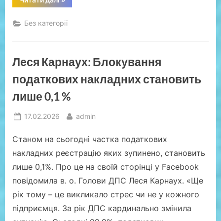
БЕБ,
Держпраці
та
Без категорії
представники
ресторанного
бізнесу
обговорили
шляхи
Леся Карнаух: Блокування
детінізації
галузі”
податкових накладних становить
лише 0,1 %
Posted
By
17.02.2026
admin
on
Станом на сьогодні частка податкових
накладних реєстрацію яких зупинено, становить
лише 0,1%. Про це на своїй сторінці у Facebook
повідомила в. о. Голови ДПС Леся Карнаух. «Ще
рік тому – це викликало стрес чи не у кожного
підприємця. За рік ДПС кардинально змінила