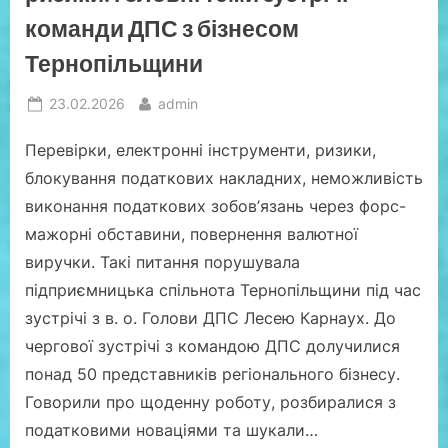
команди ДПС з бізнесом
Тернопільщини
Posted
By
23.02.2026
admin
on
Перевірки, електронні інструменти, ризики,
блокування податкових накладних, неможливість
виконання податкових зобов’язань через форс-
мажорні обставини, повернення валютної
виручки. Такі питання порушувала
підприємницька спільнота Тернопільщини під час
зустрічі з в. о. Голови ДПС Лесею Карнаух. До
чергової зустрічі з командою ДПС долучилися
понад 50 представників регіонального бізнесу.
Говорили про щоденну роботу, розбиралися з
податковими новаціями та шукали…