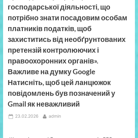
сфері
господарської діяльності, що
нагляду
та
контролю
потрібно знати посадовим особам
з
питань
платників податків, щоб
праці
та
18.03.2026р.
захиститись від необґрунтованих
з
актуальних
претензій контролюючих і
питань
оподаткування,
зокрема:
правоохоронних органів».
погашення
податкового
Важливе на думку Google
боргу
,
сплата
Натисніть, щоб цей ланцюжок
авансових
внесків
повідомлень був позначений у
з
податку
на
Gmail як неважливий
прибуток
підприємств
з
Posted
By
23.02.2026
admin
пунктів
роздрібної
on
торгівлі
пальним
та