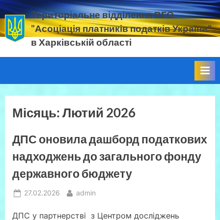
Skip
Територіальне відділення ВГО
to
"Асоціація платників податків України"
content
в Харківській області
податок.
ЄСВ.
прибуток.
ПДВ.
ВЗ.
земельний
Місяць:
Лютий 2026
податок
ДПС оновила дашборд податкових
надходжень до загального фонду
державного бюджету
Posted
By
27.02.2026
admin
on
ДПС у партнерстві з Центром досліджень