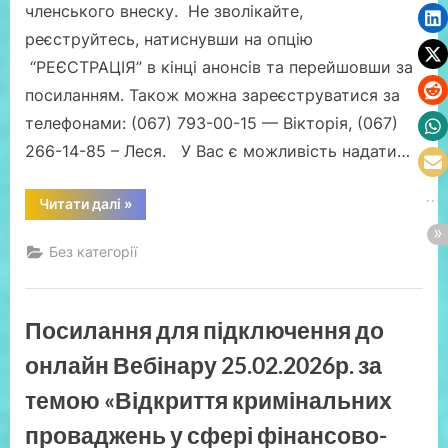
членського внеску. Не зволікайте,
реєструйтесь, натиснувши на опцію
“РЕЄСТРАЦІЯ” в кінці анонсів та перейшовши за
посиланням. Також можна зареєструватися за
телефонами: (067) 793-00-15 — Вікторія, (067)
266-14-85 – Леся. У Вас є можливість надати…
“Відкрита
Читати далі
»
реєстрація
на
безкоштовні
Без категорії
для
членів
ВГО
АППУ
онлайн
Посилання для підключення до
Вебінари
11.03.2026р.за
темами,
онлайн Вебінару 25.02.2026р. за
які
пов’язані
темою «Відкриття кримінальних
з
новаціями
законодавства
проваджень у сфері фінансово-
в