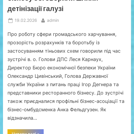
підтримки
грантоотримувачів”
детінізації галузі
Posted
By
19.02.2026
admin
on
Про роботу сфери громадського харчування,
прозорість розрахунків та боротьбу із
застосуванням тіньових схем говорили під час
зустрічі в. о. Голови ДПС Леся Карнаух,
Директор Бюро економічної безпеки України
Олександр Цивінський, Голова Державної
служби України з питань праці Ігор Дегнера та
представники ресторанного бізнесу. До зустрічі
також приєдналися профільні бізнес-асоціації та
бізнес-омбудсменка Анка Фельдгузен. Як
відзначила…
“ДПС,
Читати далі
»