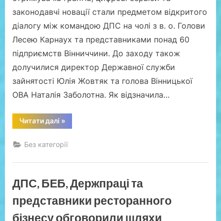
законодавчі новації стали предметом відкритого
діалогу між командою ДПС на чолі з в. о. Голови
Лесею Карнаух та представниками понад 60
підприємств Вінниччини. До заходу також
долучилися директор Державної служби
зайнятості Юлія Жовтяк та голова Вінницької
ОВА Наталія Заболотна. Як відзначила…
“Леся
Читати далі
»
Карнаух
провела
діалог
Без категорії
із
бізнесом
Вінниччини
про
перевірки
ДПС, БЕБ, Держпраці та
і
блокування
накладних
представники ресторанного
та
презентувала
бізнесу обговорили шляхи
сервіс