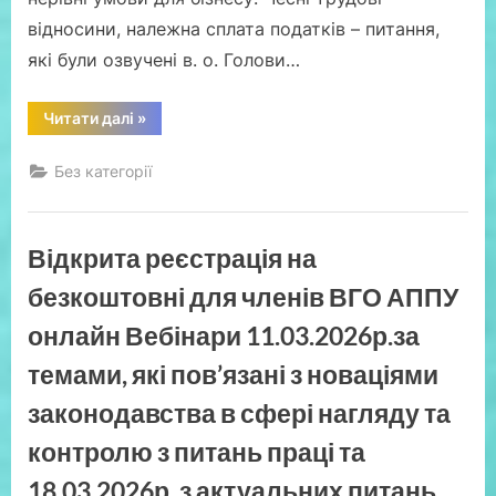
правоохоронних
органів»,
відносини, належна сплата податків – питання,
Анонс
запланованих
які були озвучені в. о. Голови…
освітньо-
просвітницьких
заходів
в
“Робота
Читати далі
»
березні,
«в
квітні
тіні»:
і
ДПС
в
Без категорії
лише
травні
торік
місяцях
виявила
2026
майже
року,Вступне
400
слово
Відкрита реєстрація на
випадків
Віце-
неофіційної
президента,
праці
безкоштовні для членів ВГО АППУ
Генерального
в
директора
ресторанній
ВГО
онлайн Вебінари 11.03.2026р.за
сфері”
АППУ
Людмили
темами, які пов’язані з новаціями
Герасименко:
«Ранок,
який
законодавства в сфері нагляду та
розділив
життя
контролю з питань праці та
на
«до»
і
18.03.2026р. з актуальних питань