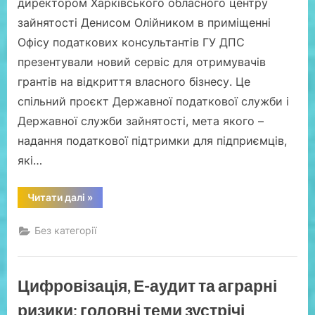
директором Харківського обласного центру
захиститись
від
зайнятості Денисом Олійником в приміщенні
необґрунтованих
претензій
Офісу податкових консультантів ГУ ДПС
контролюючих
і
презентували новий сервіс для отримувачів
правоохоронних
органів».
грантів на відкриття власного бізнесу. Це
Важливе
на
спільний проєкт Державної податкової служби і
думку
Google
Державної служби зайнятості, мета якого –
Натисніть,
щоб
надання податкової підтримки для підприємців,
цей
ланцюжок
які…
повідомлень
був
позначений
“На
у
Читати далі
»
Харківщині
Gmail
запрацював
як
сервіс
неважливий”
Без категорії
податкового
супроводу
грантоотримувачів”
Цифровізація, Е-аудит та аграрні
ризики: головні теми зустрічі