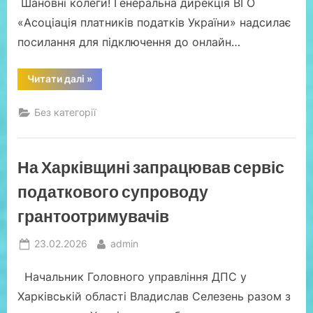
Шановні колеги! Генеральна дирекція ВГО
інше..”
«Асоціація платників податків України» надсилає
посилання для підключення до онлайн…
“Посилання
Читати далі
»
для
підключення
до
Без категорії
онлайн
Вебінару
25.02.2026р.
за
темою
На Харківщині запрацював сервіс
«Відкриття
кримінальних
проваджень
податкового супроводу
у
сфері
грантоотримувачів
фінансово-
господарської
діяльності,
Posted
By
що
23.02.2026
admin
потрібно
on
знати
посадовим
Начальник Головного управління ДПС у
особам
платників
Харківській області Владислав Селезень разом з
податків,
щоб